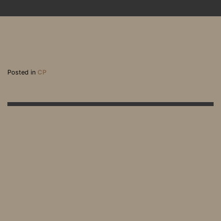
Posted in
CP
« L’été va être chaud » :
« Les smalls boats se m
près de Boulogne-sur-M
ultiplient »
er, un collectif citoyen a
u chevet des migrants
« chassés de tous les cô
tés »