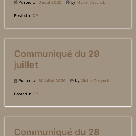
Posted on
6 août 2026
by
Michel Devynck
Posted in
CP
Communiqué du 29
juillet
Posted on
30 juillet 2026
by
Michel Devynck
Posted in
CP
Communiqué du 28