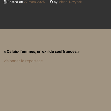
Posted on
27 mars 2025
by
Michel Devynck
« Calais- femmes, un exil de souffrances »
visionner le reportage
Posted in
On a lu on a vu
Migrants : et si les autori
Communiqués de mars 2
tés interceptaient les bat
025
eaux en mer ? Pas si sim
ple…