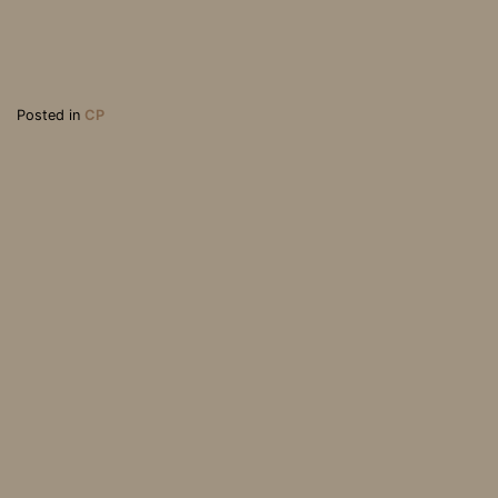
Posted in
CP
UN GRÉVISTE DE LA FAI
LE MOT DU PRÉSIDENT
M À SALAM
APRÈS L’ÉVACUATION D
U 30 NOVEMBRE
Association Loi 1901, parution au J.O. du 31 mai 2003 | Mentions