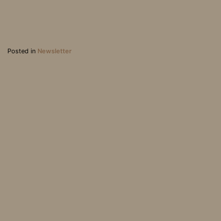
Posted in
Newsletter
Royaume-Uni : La barge
Naufrage
de Portland pour les mig
rants
Association Loi 1901, parution au J.O. du 31 mai 2003 | Mentions