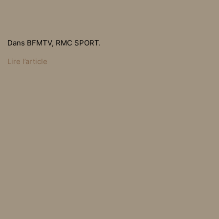
Dans BFMTV, RMC SPORT.
Lire l’article
Posted in
On a lu on a vu
Newsletter de mai 2021
Newsletter de juin 2021