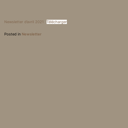
Newsletter d’avril 2021
Télécharger
Posted in
Newsletter
Newsletter spéciale jeun
Cinq ans après l’appel d
es avril 2021
e Calais…
Association Loi 1901, parution au J.O. du 31 mai 2003 | Mentions