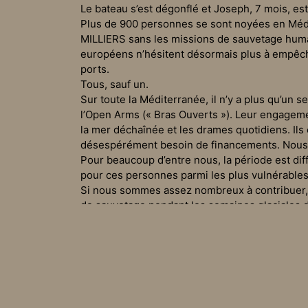
Le bateau s’est dégonflé et Joseph, 7 mois, est
Plus de 900 personnes se sont noyées en Médi
MILLIERS sans les missions de sauvetage humani
européens n’hésitent désormais plus à empêche
ports.
Tous, sauf un.
Sur toute la Méditerranée, il n’y a plus qu’un s
l’Open Arms (« Bras Ouverts »). Leur engageme
la mer déchaînée et les drames quotidiens. Il
désespérément besoin de financements. Nous 
Pour beaucoup d’entre nous, la période est di
pour ces personnes parmi les plus vulnérables
Si nous sommes assez nombreux à contribuer, n
de sauvetage pendant les semaines glaciales d
acharnements bureaucratiques qui clouent d’au
les droits humains partout dans le monde.
Ce ne sont pas juste des migrants, des immigr
gens ordinaires confrontés à des circonstances
protéger leur famille. Nous ne pouvons pas dét
Pourtant, c’est exactement ce que fait l’Union