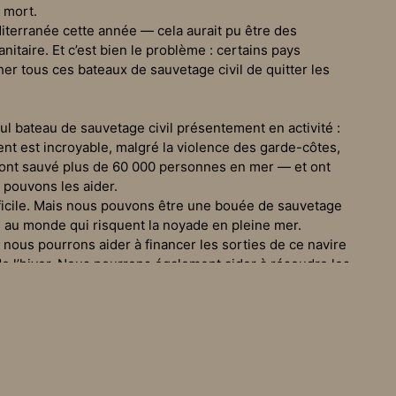
 mort.
terranée cette année — cela aurait pu être des
taire. Et c’est bien le problème : certains pays
r tous ces bateaux de sauvetage civil de quitter les
eul bateau de sauvetage civil présentement en activité :
nt est incroyable, malgré la violence des garde-côtes,
s ont sauvé plus de 60 000 personnes en mer — et ont
pouvons les aider.
fficile. Mais nous pouvons être une bouée de sauvetage
 au monde qui risquent la noyade en pleine mer.
ous pourrons aider à financer les sorties de ce navire
e l’hiver. Nous pourrons également aider à résoudre les
tres missions au port et renforcer nos combats pour
és ou des réfugiés. Ce sont des êtres humains : des
 terrifiantes, essayant simplement de vivre et de
ourner le regard.
 européenne : elle finance de redoutables centres de