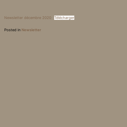
Newsletter décembre 2020
Télécharger
Posted in
Newsletter
La France fête Noël…
Communiqués de 2020
Association Loi 1901, parution au J.O. du 31 mai 2003 | Mentions
légales | Webdesign & réalisation : Wilfried Roux - 2023