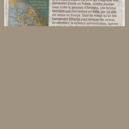
Posted in
On a lu on a vu
COVID-19 : Début de la
Libération : Pour une rég
mise à l’abri : confineme
ularisation des migrants
nt dans des centres pour
sur le sol français et eur
les volontaires.
opéen