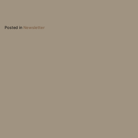
Posted in
Newsletter
Newsletter de février 20
Newsletter d’avril 2018
18
Association Loi 1901, parution au J.O. du 31 mai 2003 | Mentions
légales | Webdesign & réalisation : Wilfried Roux - 2023