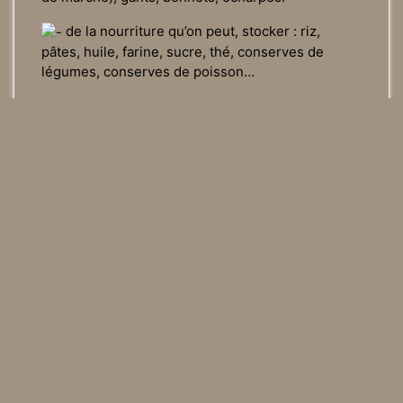
de la nourriture qu’on peut, stocker : riz,
pâtes, huile, farine, sucre, thé, conserves de
légumes, conserves de poisson…
Nous ne gardons qu’un maigre stock de
vêtements de femmes et d’enfants. Ils sont
minoritaires sur les camps.
Merci de nous consulter pour toute autre forme
de dons.
Les collectes pourront être apportées
à Grande Synthe,
La mairie vient de nous accorder un nouveau local
pour remplacer celui qui a brûlé dans la nuit du 28
au 29 août 2018. Merci !
Vous pouvez à nouveau déposer des affaires les
lundis, mardis, jeudis et samedis matins, salle
Guérin, derrière l’église Saint-Jacques, rue