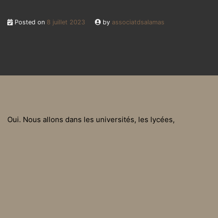
Posted on
8 juillet 2023
by
associatdsalamas
Oui. Nous allons dans les universités, les lycées,
intervenons dans des débats, les manifestations qui ont un
thème proche de notre action.
Posted in
FAQ Salam
Quels sont vos besoins ?
L’odyssée d’Hakim T2