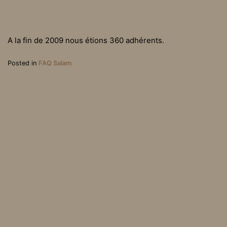
A la fin de 2009 nous étions 360 adhérents.
Posted in
FAQ Salam
Y-a-t-il des salariés à SA
Comment êtes-vous fina
LAM ?
ncés ?
Association Loi 1901, parution au J.O. du 31 mai 2003 | Mentions