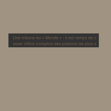
Une tribune du « Monde » : il est temps de c
esser d’être complice des pulsions les plus o
uvertement xénophobes en Europe.
tion au J.O. du 31 mai 2003 | Mentions légales | Webdesign & réalisa