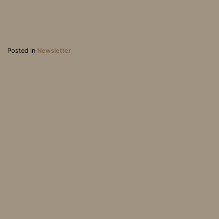
Posted in
Newsletter
Sameer Al Doumy, réfugi
Les Albanais de plus en
é et photographe
plus nombreux sur le ca
mp de Loon-Plage.
Association Loi 1901, parution au J.O. du 31 mai 2003 | Mentions