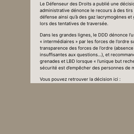
Le Défenseur des Droits a publié une décisio
administrative dénonce le recours à des tirs
défense ainsi qu’à des gaz lacrymogènes e
lors des tentatives de traversée.
Dans les grandes lignes, le DDD dénonce l’
« intermédiaires » par les forces de l’ordre 
transparence des forces de l’ordre (absenc
insuffisantes aux questions…), et recommand
grenades et LBD lorsque « l’unique but rech
sécurité est d’empêcher des personnes de 
Vous pouvez retrouver la décision ici :
Lire le texte de la décision
Cette décision n’a pas d’effet contraignant (l
obligée de la suivre). Mais cela ne veut pas 
effet : la décision peut être utilisée comme o
une décision en justice, lors de prise de pa