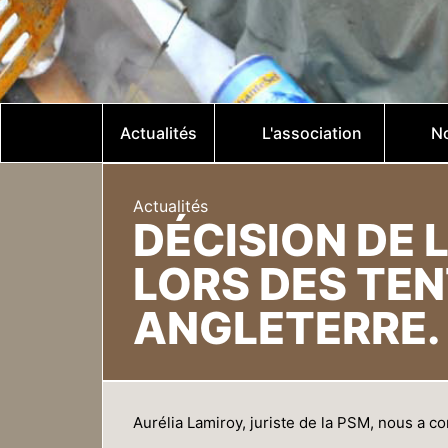
Actualités
L'association
No
Actualités
DÉCISION DE 
LORS DES TEN
ANGLETERRE.
Aurélia Lamiroy, juriste de la PSM, nous a c