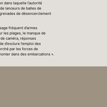
n dans laquelle l’autorité
 de lanceurs de balles de
t grenades de désencerclement
usage fréquent d’armes
sur les plages, le manque de
e de caméra, réponses
e d’exclure l’emploi des
erché par les forces de
monter dans des embarcations ».
’administration n’est pas
dire que cela n’a aucun
util de plaidoyer, dans
roles…