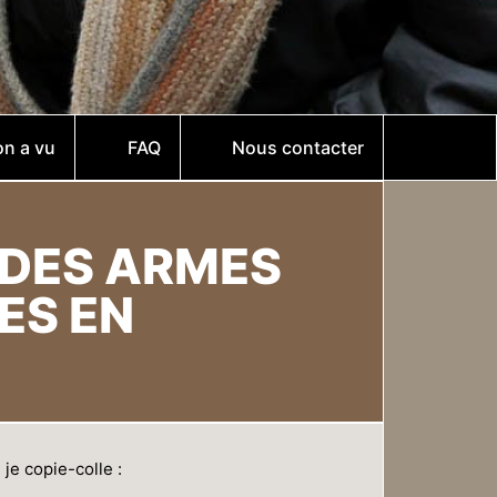
on a vu
FAQ
Nous contacter
 DES ARMES
ES EN
je copie-colle :