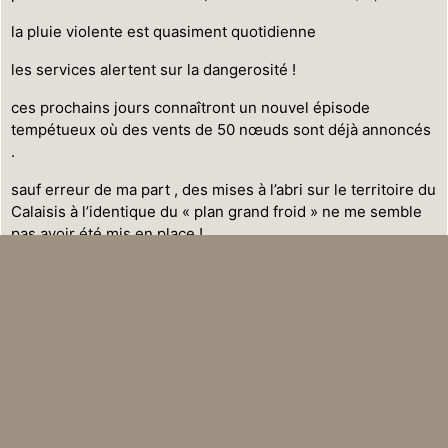
la pluie violente est quasiment quotidienne
les services alertent sur la dangerosité !
ces prochains jours connaîtront un nouvel épisode
tempétueux où des vents de 50 nœuds sont déjà annoncés
.
sauf erreur de ma part , des mises à l’abri sur le territoire du
Calaisis à l’identique du « plan grand froid » ne me semble
pas avoir été mis en place !
cela interroge.
peux t-on , svp, une mise en place dès ce jour d’un
dispositif ?
bonne fin d’année !
jean claude lenoir
SALAM