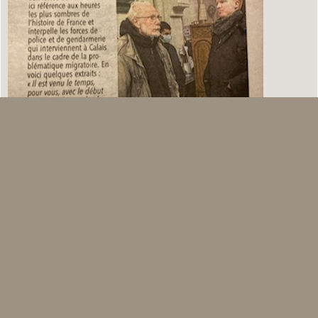
Association Loi 1901, parution au J.O. du 31 mai 2003 | Mentions