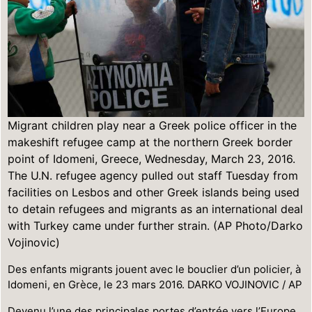
Migrant children play near a Greek police officer in the
makeshift refugee camp at the northern Greek border
point of Idomeni, Greece, Wednesday, March 23, 2016.
The U.N. refugee agency pulled out staff Tuesday from
facilities on Lesbos and other Greek islands being used
to detain refugees and migrants as an international deal
with Turkey came under further strain. (AP Photo/Darko
Vojinovic)
Des enfants migrants jouent avec le bouclier d’un policier, à
Idomeni, en Grèce, le 23 mars 2016. DARKO VOJINOVIC / AP
Devenu l’une des principales portes d’entrée vers l’Europe,