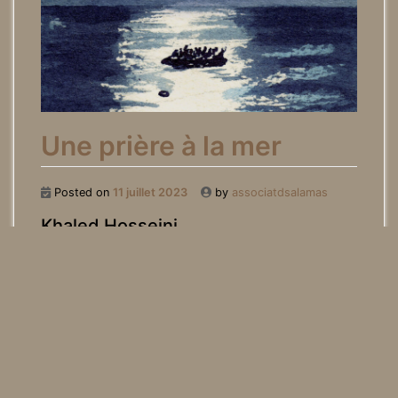
Une prière à la mer
Posted on
11 juillet 2023
by
associatdsalamas
Khaled Hosseini
Dans une longue lettre, un père prie en regardant
son fils dormir, implorant d’être protégés lors de
la périlleuse traversée qu’ils vont entreprendre. Il
évoque également leur vie à Homs en Syrie et la
transformation de la ville en zone de guerre. Un
texte rendant hommage aux réfugiés syriens à
l’occasion du troisième anniversaire de la mort du
jeune Alan Kurdi en 2015.