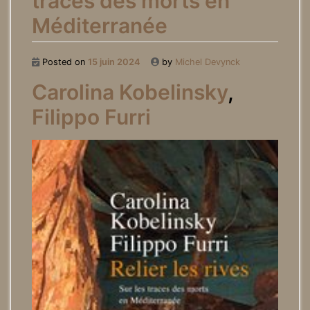
traces des morts en
Méditerranée
Posted on
15 juin 2024
by
Michel Devynck
Carolina Kobelinsky
,
Filippo Furri