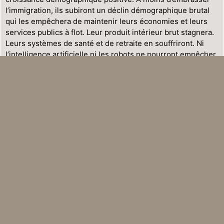
l’immigration, ils subiront un déclin démographique brutal
qui les empêchera de maintenir leurs économies et leurs
services publics à flot. Leur produit intérieur brut stagnera.
Leurs systèmes de santé et de retraite en souffriront. Ni
l’intelligence artificielle ni les robots ne pourront empêcher
ce scénario, du moins à court ou à moyen terme. La seule
option pour éviter le déclin consiste à intégrer les migrants
de la manière la plus ordonnée et la plus efficace possible.
Ce ne sera pas facile. Nous le savons. Les migrations
apportent des opportunités, mais aussi d’immenses défis
que nous devons reconnaître et affronter. Néanmoins, il est
important de comprendre que la plupart de ces défis n’ont
rien à voir avec l’origine ethnique, la race, la religion ou la
langue des migrants. Ils sont plutôt dus aux mêmes facteurs
qui touchent nos propres citoyens : la pauvreté, les
inégalités, des marchés insuffisamment régulés, les
obstacles à l’éducation et à l’accès aux soins. C’est sur ces
problèmes que nous devons concentrer nos efforts, car ce
sont eux qui constituent les véritables menaces pour notre