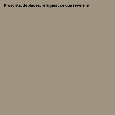
Proscrits, déplacés, réfugiés : ce que révèle le
vocabulaire de la migration contrainte
Lire l’article
Posted in
On a lu on a vu
Le Conseil de l’Europe d
Deux nouveaux articles t
énonce le refoulement
irés du site « The Conve
« généralisé » des migra
rsation ».
nts aux frontières europ
éennes.