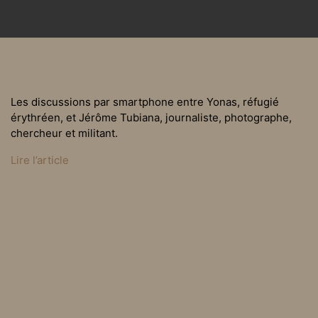
Les discussions par smartphone entre Yonas, réfugié
érythréen, et Jérôme Tubiana, journaliste, photographe,
chercheur et militant.
Lire l’article
Posted in
On a lu on a vu
Dans le téléphone porta
Honte !
ble d’un exilé.