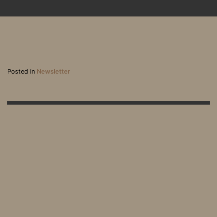
Posted in
Newsletter
Oui, la solidarité existe e
Derrière l’accord « one i
ncore…
n, one out », signé entre
la France et le Royaume-
Uni, des vies de migrant
s en suspens